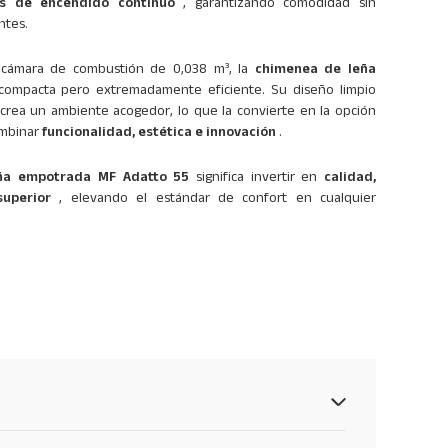
s de encendido continuo
, garantizando comodidad sin
ntes.
cámara de combustión de 0,038 m³, la
chimenea de leña
ompacta pero extremadamente eficiente. Su diseño limpio
y crea un ambiente acogedor, lo que la convierte en la opción
ombinar
funcionalidad,
estética
e innovación
.
ña empotrada MF Adatto 55
significa invertir en
calidad,
uperior
, elevando el estándar de confort en cualquier