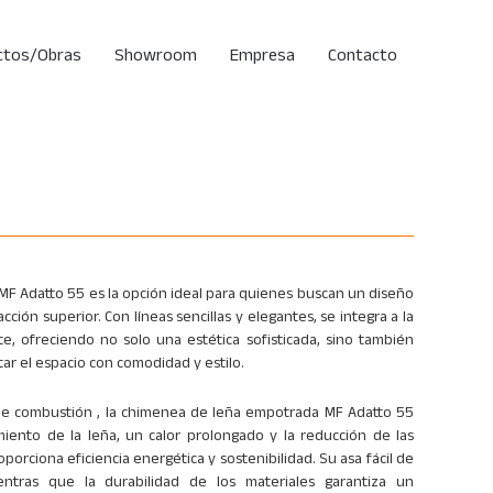
ctos/Obras
Showroom
Empresa
Contacto
F Adatto 55 es la opción ideal para quienes buscan un diseño
ción superior. Con líneas sencillas y elegantes, se integra a la
e, ofreciendo no solo una estética sofisticada, sino también
tar el espacio con comodidad y estilo.
ple combustión , la chimenea de leña empotrada MF Adatto 55
iento de la leña, un calor prolongado y la reducción de las
porciona eficiencia energética y sostenibilidad. Su asa fácil de
ientras que la durabilidad de los materiales garantiza un