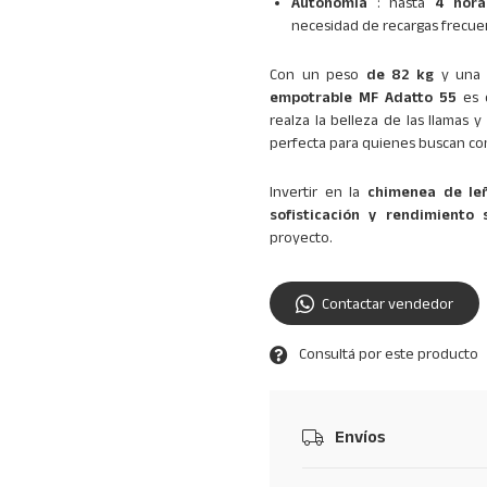
Autonomía
: hasta
4 hora
necesidad de recargas frecue
Con un peso
de 82 kg
y una 
empotrable MF Adatto 55
es c
realza la belleza de las llamas 
perfecta para quienes buscan c
Invertir en la
chimenea de le
sofisticación y
rendimiento
s
proyecto.
Contactar vendedor
Consultá por este producto
Envíos