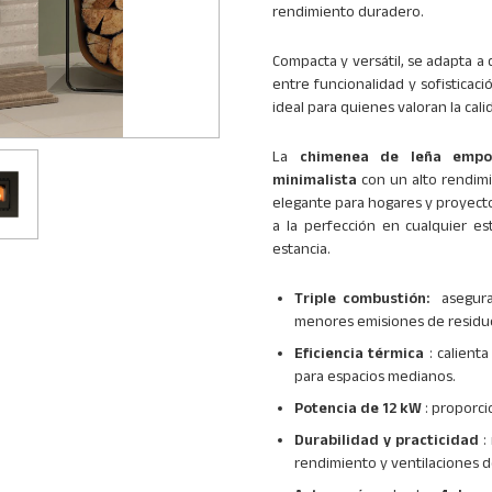
rendimiento duradero.
Compacta y versátil, se adapta a
entre funcionalidad y sofistica
ideal para quienes valoran la cali
La
chimenea de leña empo
minimalista
con un alto rendimi
elegante para hogares y proyectos 
a la perfección en cualquier es
estancia.
Triple combustión:
asegur
menores emisiones de residu
Eficiencia térmica
: calient
para espacios medianos.
Potencia de 12 kW
: proporci
Durabilidad y practicidad
:
rendimiento y ventilaciones d