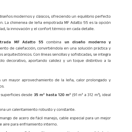
 diseños modernos y clásicos, ofreciendo un equilibrio perfecto
ción. La chimenea de leña empotrada MF Adatto 55 es la opción
dad, la innovación y el confort térmico en cada detalle.
trada MF Adatto 55
combina
un diseño moderno y
ento de calefacción, convirtiéndola en una solución práctica y
arquitectónicos. Con líneas sencillas y sofisticadas, se integra
tilo decorativo, aportando calidez y un toque distintivo a la
a un mayor aprovechamiento de la leña, calor prolongado y
os.
a superficies desde
35 m² hasta 120 m²
(91 m³ a 312 m³), ​​ideal
ona un calentamiento robusto y constante.
 mango de acero de fácil manejo, cable especial para un mejor
e aire para enfriamiento interno.