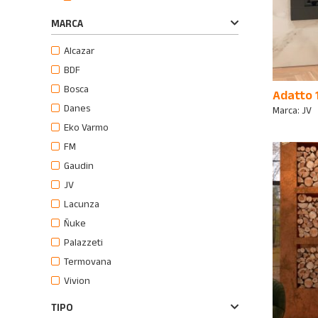
MARCA
Alcazar
BDF
Bosca
Adatto 
Danes
Marca:
JV
Eko Varmo
FM
Gaudin
JV
Lacunza
Ñuke
Palazzeti
Termovana
Vivion
TIPO