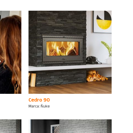
Cedro 90
Marca:
Ñuke