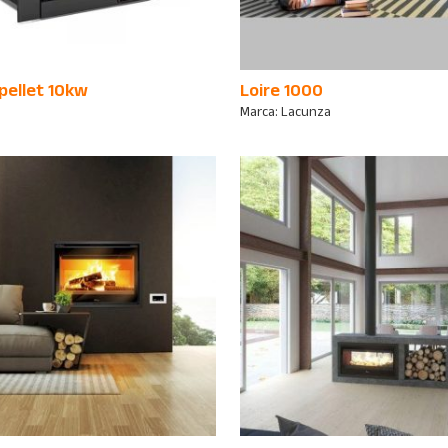
pellet 10kw
Loire 1000
Marca:
Lacunza