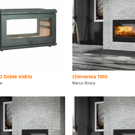
0 Doble Vidrio
Chimenea 1100
ke
Marca:
Bosca