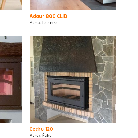
Adour 800 CLID
Marca:
Lacunza
Cedro 120
Marca:
Ñuke