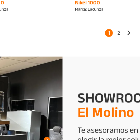
00
Nikel 1000
unza
Marca:
Lacunza
1
2
SHOWRO
El Molino
Te asesoramos en
elegir la mejor sol