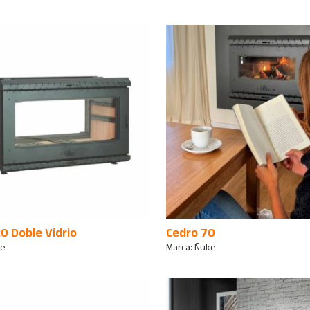
0 Doble Vidrio
Cedro 70
ke
Marca:
Ñuke