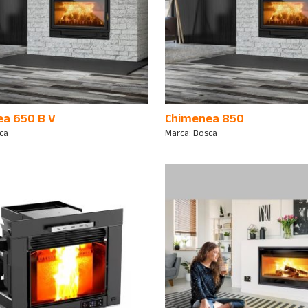
a 650 B V
Chimenea 850
ca
Marca:
Bosca