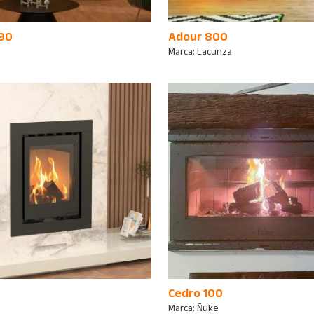
90
Adour 800
Marca:
Lacunza
Cedro 100
Marca:
Ñuke