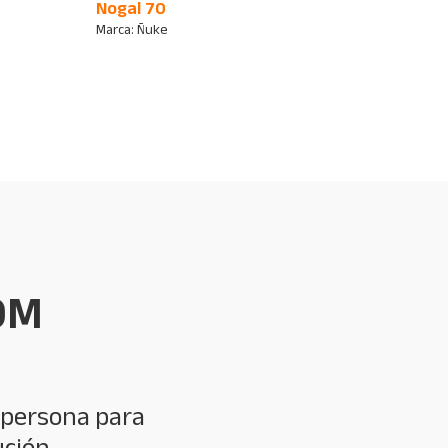
Nogal 70
Marca:
Ñuke
OM
 persona para
ución.